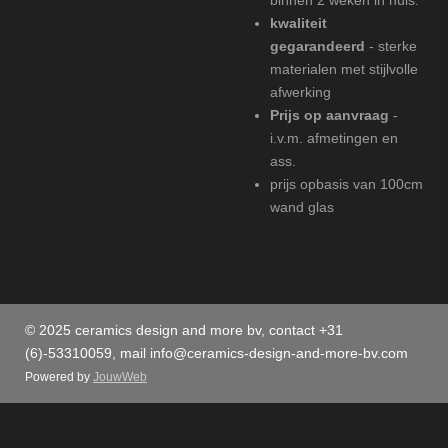
binnen 2 weken in huis.
kwaliteit
gegarandeerd
- sterke
materialen met stijlvolle
afwerking
Prijs op aanvraag
-
i.v.m. afmetingen en
ass.
prijs opbasis van 100cm
wand glas
© 2025 ceramics design and more bv, contact +31
(6)-53310059, mail info@ceramics-design-and-more-bv.com
Powered by
JouwWeb