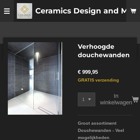
Ga
Ceramics
Design
and More
direct
naar
de
hoofdinhoud
Verhoogde
douchewanden
€ 999,95
GRATIS verzending
In
winkelwagen
Groot assortiment
Douchewanden - Veel
mogelijkheden
.