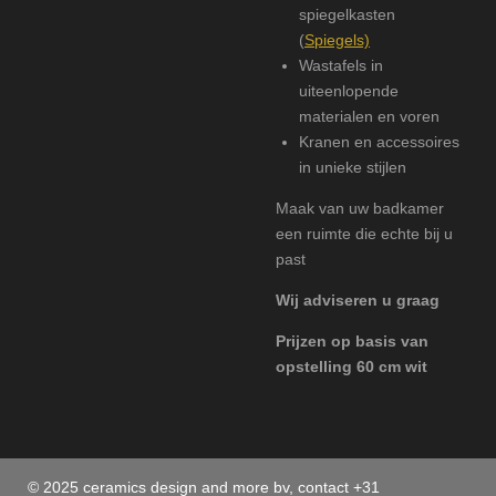
spiegelkasten
(
Spiegels)
Wastafels in
uiteenlopende
materialen en voren
Kranen en accessoires
in unieke stijlen
Maak van uw badkamer
een ruimte die echte bij u
past
Wij adviseren u graag
Prijzen op basis van
opstelling 60 cm wit
© 2025 ceramics design and more bv, contact +31