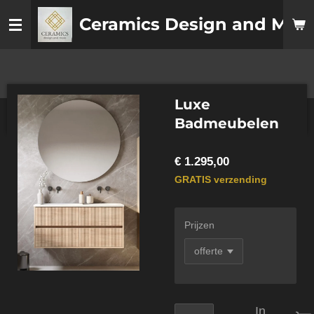
Ga
Ceramics
Design
and More
direct
naar
de
hoofdinhoud
Luxe
Badmeubelen
€ 1.295,00
GRATIS verzending
Prijzen
In