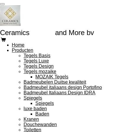
Ga
direct
naar
de
hoofdinhoud
Ceramics
Design
and More bv
Home
Producten
Tegels Basis
Tegels Luxe
Tegels Design
Tegels mozaike
MOZAIK Tegels
Badmeubelen Duitse kwaliteit
Badmeubel italiaans design Portofino
Badmeubel Italiaans Design IDRA
Spiegels
Spiegels
luxe baden
Baden
Kranen
Douchewanden
Toiletten