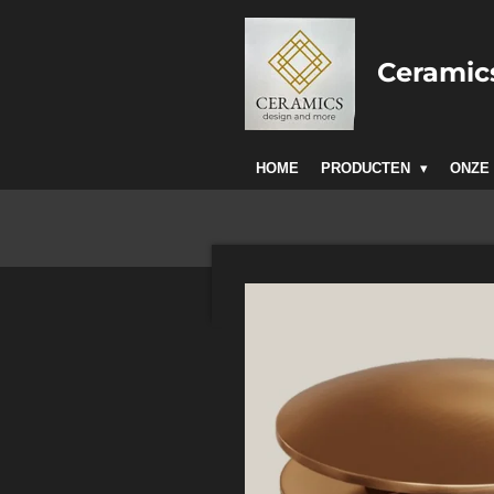
Ga
direct
Cerami
naar
de
hoofdinhoud
HOME
PRODUCTEN
ONZE